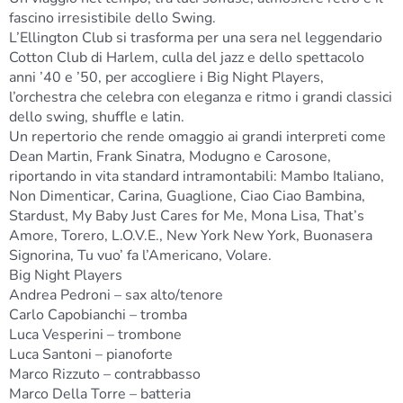
fascino irresistibile dello Swing.
L’Ellington Club si trasforma per una sera nel leggendario
Cotton Club di Harlem, culla del jazz e dello spettacolo
anni ’40 e ’50, per accogliere i
Big Night Players
,
l’orchestra che celebra con eleganza e ritmo i grandi classici
dello swing, shuffle e latin.
Un repertorio che rende omaggio ai grandi interpreti come
Dean Martin, Frank Sinatra, Modugno e Carosone,
riportando in vita standard intramontabili: Mambo Italiano,
Non Dimenticar, Carina, Guaglione, Ciao Ciao Bambina,
Stardust, My Baby Just Cares for Me, Mona Lisa, That’s
Amore, Torero, L.O.V.E., New York New York, Buonasera
Signorina, Tu vuo’ fa l’Americano, Volare.
Big Night Players
Andrea Pedroni – sax alto/tenore
Carlo Capobianchi – tromba
Luca Vesperini – trombone
Luca Santoni – pianoforte
Marco Rizzuto – contrabbasso
Marco Della Torre – batteria